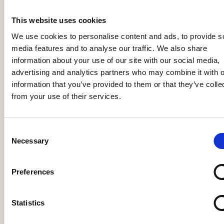
Is een digitale rouwkaart duurzamer?
This website uses cookies
We use cookies to personalise content and ads, to provide s
media features and to analyse our traffic. We also share
Welke papiersoorten zijn het meest duurzaam?
information about your use of our site with our social media,
advertising and analytics partners who may combine it with o
information that you’ve provided to them or that they’ve colle
Kan duurzaam rouwdrukwerk er ook stijlvol uitzien?
from your use of their services.
Consent
Helpt Ename Uitvaartzorg bij het ontwerpen van
Necessary
Selection
rouwkaarten?
Preferences
Wij denken graag met u
mee
Statistics
Met zorg en aandacht begeleiden wij u in elke stap