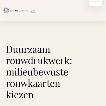
Ga
de
naar
inhoud
de
inhoud
Duurzaam
rouwdrukwerk:
milieubewuste
rouwkaarten
kiezen