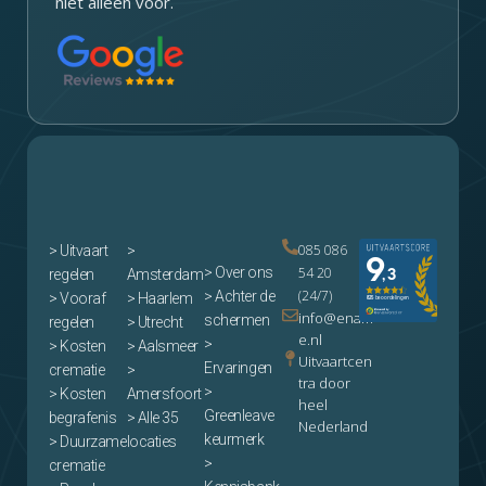
niet alleen voor.
085 086
>
Uitvaart
>
> Over ons
54 20
regelen
Amsterdam
(24/7)
> Achter de
> Vooraf
> Haarlem
info@enam
schermen
regelen
> Utrecht
e.nl
>
> Kosten
> Aalsmeer
Uitvaartcen
Ervaringen
crematie
>
tra door
>
> Kosten
Amersfoort
heel
Greenleave
begrafenis
> Alle 35
Nederland
keurmerk
> Duurzame
locaties
>
crematie