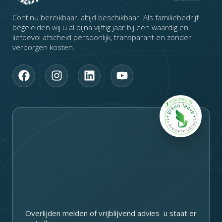
Continu bereikbaar, altijd beschikbaar. Als familiebedrijf
begeleiden wij u al bijna vijftig jaar bij een waardig en
liefdevol afscheid persoonlijk, transparant en zonder
verborgen kosten.
F
I
L
Y
a
n
i
o
c
s
n
u
e
t
k
t
b
a
e
u
o
g
d
b
o
r
i
e
k
a
n
m
Overlijden melden of vrijblijvend advies u staat er