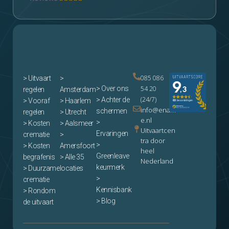
085 086
>
Uitvaart
>
> Over ons
54 20
regelen
Amsterdam
(24/7)
> Achter de
> Vooraf
> Haarlem
info@enam
schermen
regelen
> Utrecht
e.nl
>
> Kosten
> Aalsmeer
Uitvaartcen
Ervaringen
crematie
>
tra door
>
> Kosten
Amersfoort
heel
Greenleave
begrafenis
> Alle 35
Nederland
keurmerk
> Duurzame
locaties
>
crematie
Kennisbank
> Rondom
> Blog
de uitvaart