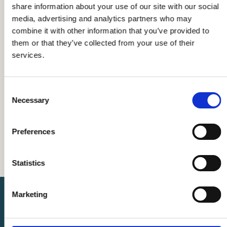
Zandvoort
share information about your use of our site with our social
media, advertising and analytics partners who may
combine it with other information that you’ve provided to
them or that they’ve collected from your use of their
IJmuiden
services.
Aalsmeer
Consent
Necessary
Selection
Preferences
Statistics
Marketing
In vier stappen naar een waardig