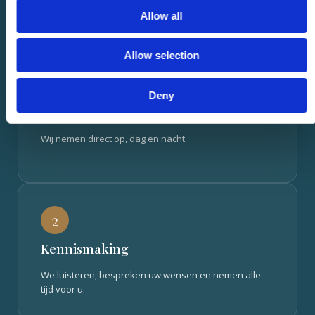
afscheid
Allow all
Allow selection
1
Deny
U belt ons
Wij nemen direct op, dag en nacht.
2
Kennismaking
We luisteren, bespreken uw wensen en nemen alle
tijd voor u.