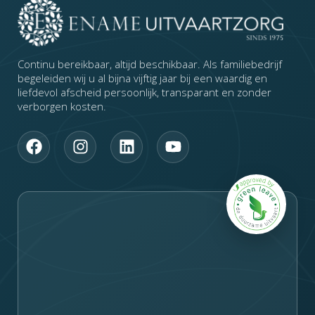
Continu bereikbaar, altijd beschikbaar. Als familiebedrijf
begeleiden wij u al bijna vijftig jaar bij een waardig en
liefdevol afscheid persoonlijk, transparant en zonder
verborgen kosten.
F
I
L
Y
a
n
i
o
c
s
n
u
e
t
k
t
b
a
e
u
o
g
d
b
o
r
i
e
k
a
n
m