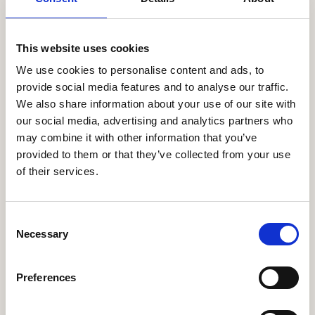
Lokaal in Den Haag, al
This website uses cookies
meer dan 100 jaar, met
We use cookies to personalise content and ads, to
de kracht van een eigen
provide social media features and to analyse our traffic.
keten
We also share information about your use of our site with
our social media, advertising and analytics partners who
may combine it with other information that you’ve
Het persoonlijke en vertrouwde van een
provided to them or that they’ve collected from your use
Haags gezicht, met op de achtergrond de
volledige eigen keten van Ename
of their services.
Uitvaartzorg.
Consent
Necessary
Selection
Preferences
24/7 persoonlijk bereikbaar