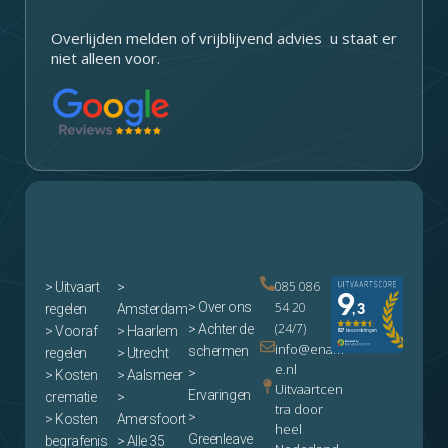
Overlijden melden of vrijblijvend advies u staat er
niet alleen voor.
085 086
>
Uitvaart
>
> Over ons
54 20
regelen
Amsterdam
(24/7)
> Achter de
> Vooraf
> Haarlem
info@enam
schermen
regelen
> Utrecht
e.nl
>
> Kosten
> Aalsmeer
Uitvaartcen
Ervaringen
crematie
>
tra door
>
> Kosten
Amersfoort
heel
Greenleave
begrafenis
> Alle 35