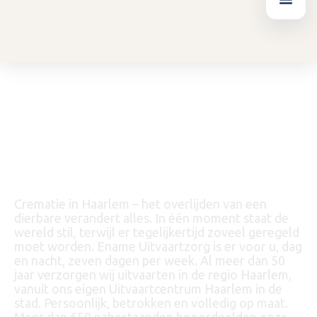
Ga
de
naar
inhoud
de
inhoud
Home
|
Locatie
|
Crematie in Haarlem (oud)
Crematie in Haarlem
Crematie in Haarlem –
Persoonlijke Uitvaartzorg | 5
0+ Jaar Ervaring
Crematie in Haarlem – het overlijden van een
dierbare verandert alles. In één moment staat de
wereld stil, terwijl er tegelijkertijd zoveel geregeld
moet worden. Ename Uitvaartzorg is er voor u, dag
en nacht, zeven dagen per week. Al meer dan 50
jaar verzorgen wij uitvaarten in de regio Haarlem,
vanuit ons eigen Uitvaartcentrum Haarlem in de
stad. Persoonlijk, betrokken en volledig op maat.