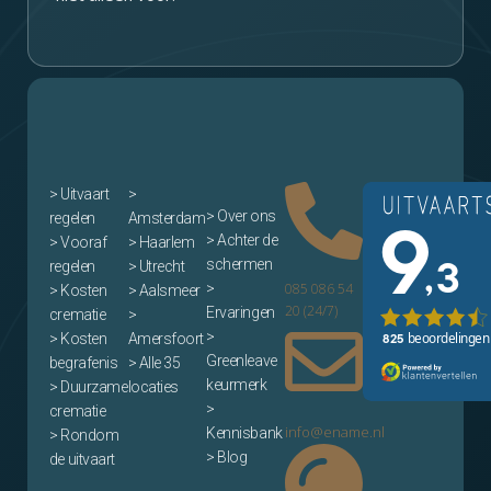
>
Uitvaart
>
> Over ons
regelen
Amsterdam
> Achter de
> Vooraf
> Haarlem
schermen
regelen
> Utrecht
>
085 086 54
> Kosten
> Aalsmeer
20 (24/7)
Ervaringen
crematie
>
>
> Kosten
Amersfoort
Greenleave
begrafenis
> Alle 35
keurmerk
> Duurzame
locaties
>
crematie
info@ename.nl
Kennisbank
> Rondom
> Blog
de uitvaart