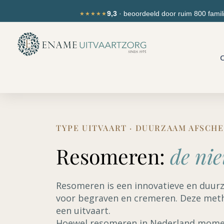
Ga
de
9,3
· beoordeeld door ruim 800 famil
★★★★★
naar
inhoud
de
inhoud
O
TYPE UITVAART · DUURZAAM AFSCHE
Resomeren:
de nie
Resomeren is een innovatieve en duurz
voor begraven en cremeren. Deze meth
een uitvaart.
Hoewel resomeren in Nederland moment