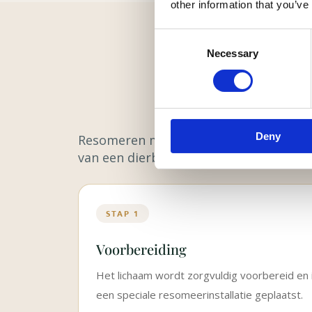
other information that you’ve
Consent
Necessary
Selection
Deny
Resomeren maakt gebruik van water, w
van een dierbare.
STAP 1
Voorbereiding
Het lichaam wordt zorgvuldig voorbereid en 
een speciale resomeerinstallatie geplaatst.