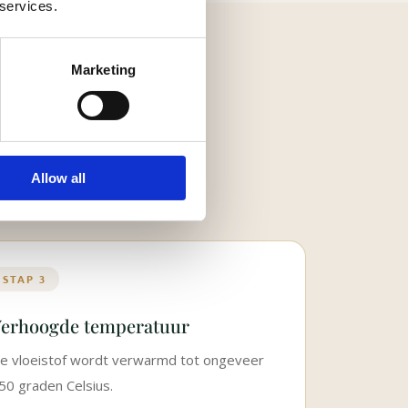
 services.
Marketing
Allow all
 wijze afscheid te nemen
STAP 3
erhoogde temperatuur
e vloeistof wordt verwarmd tot ongeveer
50 graden Celsius.