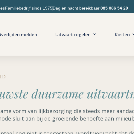
ies
Familiebedrijf sinds 1975
Dag en nacht bereikbaar
085 086 54 20
verlijden melden
Uitvaart regelen
Kosten
ID
uwste duurzame uitvaart
ame vorm van lijkbezorging die steeds meer aandacht
ode sluit aan bij de groeiende behoefte aan mili
eel nog niet is toegestaan, wordt verwacht dat de