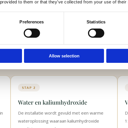
 provided to them or that they’ve collected from your use of their
Preferences
Statistics
Allow selection
armte en natuurlijke processen om op respectvolle
STAP 2
Water en kaliumhydroxide
V
in
De installatie wordt gevuld met een warme
D
wateroplossing waaraan kaliumhydroxide
1