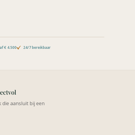
f € 4.500
24/7 bereikbaar
ectvol
die aansluit bij een