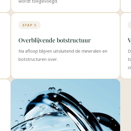
wordt toegevoegd.
STAP 5
Overblijvende botstructuur
V
Na afloop blijven uitsluitend de mineralen en
D
botstructuren over.
t
c