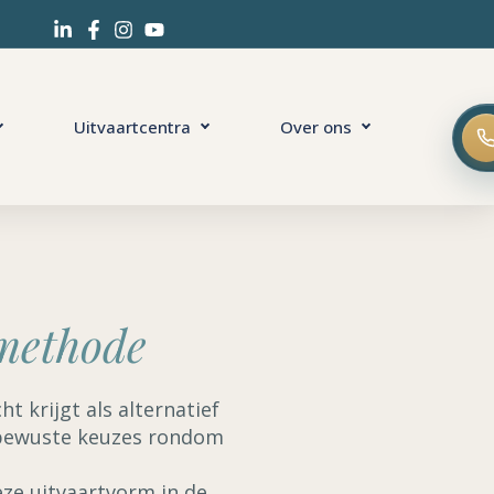
Uitvaartcentra
Over ons
methode
 krijgt als alternatief
eubewuste keuzes rondom
ze uitvaartvorm in de