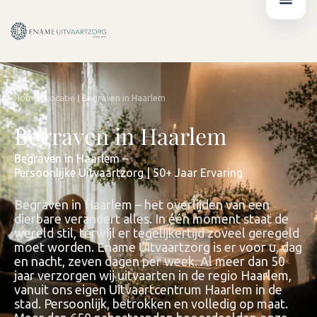
Ga
de
naar
inhoud
de
inhoud
|
|
Home
Locatie
Begraven in Haarlem
Begraven in Haarlem
Begraven in Haarlem –
Persoonlijke Uitvaartzorg | 5
0+ Jaar Ervaring
Begraven in Haarlem – het overlijden van een
dierbare verandert alles. In één moment staat de
wereld stil, terwijl er tegelijkertijd zoveel geregeld
moet worden. Ename Uitvaartzorg is er voor u, dag
en nacht, zeven dagen per week. Al meer dan 50
jaar verzorgen wij uitvaarten in de regio Haarlem,
vanuit ons eigen Uitvaartcentrum Haarlem in de
stad. Persoonlijk, betrokken en volledig op maat.