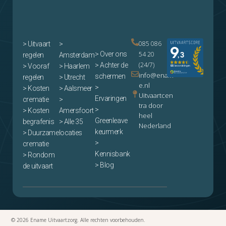
085 086
>
Uitvaart
>
> Over ons
54 20
regelen
Amsterdam
(24/7)
> Achter de
> Vooraf
> Haarlem
info@enam
schermen
regelen
> Utrecht
e.nl
>
> Kosten
> Aalsmeer
Uitvaartcen
Ervaringen
crematie
>
tra door
>
> Kosten
Amersfoort
heel
Greenleave
begrafenis
> Alle 35
Nederland
keurmerk
> Duurzame
locaties
>
crematie
Kennisbank
> Rondom
> Blog
de uitvaart
© 2026 Ename Uitvaartzorg. Alle rechten voorbehouden.