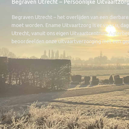
Begraven Utrecht – Persoonlijke Uitvaartzorg
Begraven Utrecht – het overlijden van een dierbare v
moet worden. Ename Uitvaartzorg is er voor u, dag 
Utrecht, vanuit ons eigen Uitvaartcentrum Agterber
beoordeelden onze uitvaartverzorging met een gemi