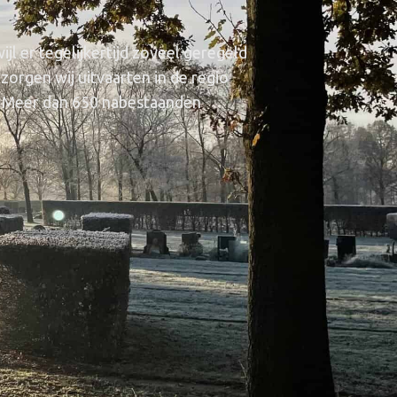
jl er tegelijkertijd zoveel geregeld
orgen wij uitvaarten in de regio
t. Meer dan 650 nabestaanden