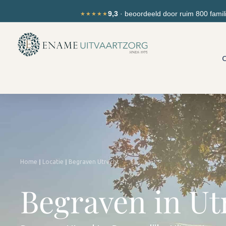
Ga
de
9,3
· beoordeeld door ruim 800 famil
★★★★★
naar
inhoud
de
inhoud
O
|
|
Home
Locatie
Begraven Utrecht
Begraven in Ut