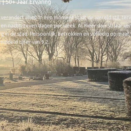
 | 50+ Jaar Ervaring
erandert alles. In één moment staat de wereld stil, terwi
en nacht, zeven dagen per week. Al meer dan 50 jaar verz
g in de stad. Persoonlijk, betrokken en volledig op maa
ddeld cijfer van 9,2.