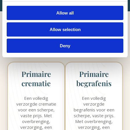
Allow all
Allow selection
Deny
Primaire
Primaire
crematie
begrafenis
Een volledig
Een volledig
verzorgde crematie
verzorgde
voor een scherpe,
begrafenis voor een
vaste prijs. Met
scherpe, vaste prijs.
overbrenging,
Met overbrenging,
verzorging, een
verzorging, een