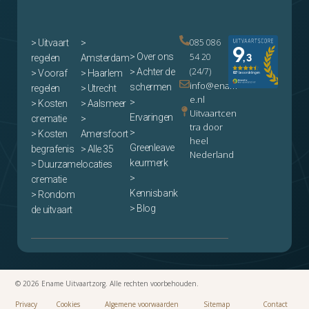
085 086
>
Uitvaart
>
> Over ons
54 20
regelen
Amsterdam
(24/7)
> Achter de
> Vooraf
> Haarlem
info@enam
schermen
regelen
> Utrecht
e.nl
>
> Kosten
> Aalsmeer
Uitvaartcen
Ervaringen
crematie
>
tra door
>
> Kosten
Amersfoort
heel
Greenleave
begrafenis
> Alle 35
Nederland
keurmerk
> Duurzame
locaties
>
crematie
Kennisbank
> Rondom
> Blog
de uitvaart
© 2026 Ename Uitvaartzorg. Alle rechten voorbehouden.
Privacy
Cookies
Algemene voorwaarden
Sitemap
Contact