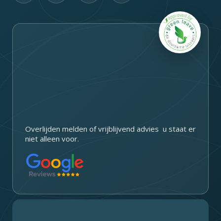
c
s
n
u
e
t
k
t
b
a
e
u
o
g
d
b
o
r
i
e
k
a
n
m
Overlijden melden of vrijblijvend advies u staat er
niet alleen voor.