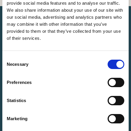
provide social media features and to analyse our traffic.
We also share information about your use of our site with
our social media, advertising and analytics partners who
may combine it with other information that you’ve
provided to them or that they’ve collected from your use
of their services.
Directe hulp bij overlijden
Wij komen meteen in actie, op elk moment van de dag.
Consent
Necessary
Selection
24 uur per dag bereikbaar
Preferences
Telefonisch bereikbaar, alle dagen van de week.
Statistics
Directe hulp bij overlijden
Marketing
Wij komen meteen in actie, op elk moment van de dag.