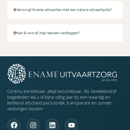
Verzorgt Ename uitvaarten met een natura-uitvaartpolis?
Kan ik vooraf mijn wensen vastleggen?
Continu bereikbaar, altijd beschikbaar. Als familiebedrijf
begeleiden wij u al bijna vijftig jaar bij een waardig en
liefdevol afscheid persoonlijk, transparant en zonder
verborgen kosten.
F
I
L
Y
a
n
i
o