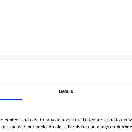
Details
 Islamitische uitvaart in de om
e content and ads, to provide social media features and to analy
tsen met elk een eigen karakter. Wij begeleiden begra
 our site with our social media, advertising and analytics partn