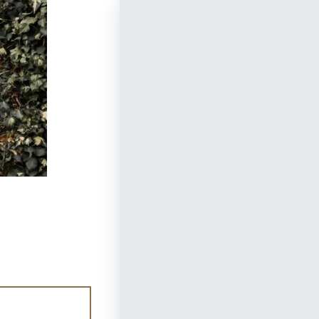
Uitvaartcentrum De Ronde Ven
Ringdijk 4, 3648 EB Wilnis