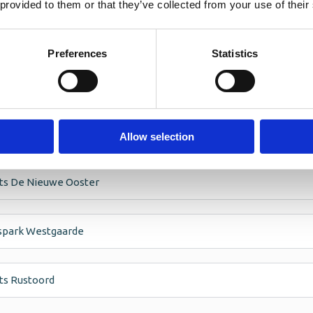
 provided to them or that they’ve collected from your use of their
am
Begraafplaats De Nieuwe Ooster, Herdenkin
biedt
Preferences
Statistics
waar overledenen volgens Islamitische tradities begrave
n gezamenlijke en herkenbare plek binnen de begraafplaa
zonder onderscheid tussen verschillende islamitische 
Allow selection
ats De Nieuwe Ooster
gspark Westgaarde
ats Rustoord