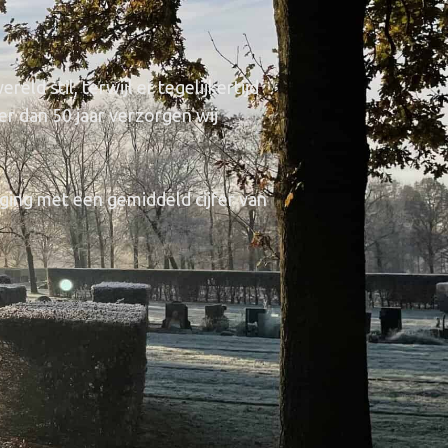
ld stil, terwijl er tegelijkertijd
r dan 50 jaar verzorgen wij
ging met een gemiddeld cijfer van