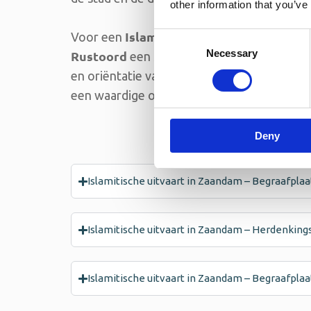
other information that you’ve
Islamitische uitvaart in Zaand
Voor een
Consent
Necessary
Selection
Rustoord
een speciaal ingericht grafveld 
en oriëntatie van de graven ontstaat er ee
een waardige omgeving voor nabestaanden, 
Deny
Islamitische uitvaart in Zaandam – Begraafpla
Islamitische uitvaart in Zaandam – Herdenkin
Islamitische uitvaart in Zaandam – Begraafpla