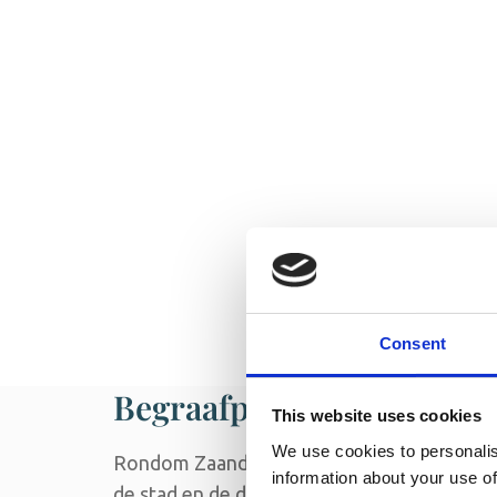
Consent
Begraafplaatsen voor een
This website uses cookies
We use cookies to personalis
Rondom Zaandam heeft meerdere begraafplaa
information about your use of
de stad en de directe omgeving.