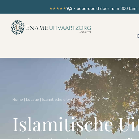
Ga
de
9,3
· beoordeeld door ruim 800 famil
★★★★★
naar
inhoud
de
inhoud
O
|
|
Home
Locatie
Islamitische uitvaart in Zaandam
Islamitische U