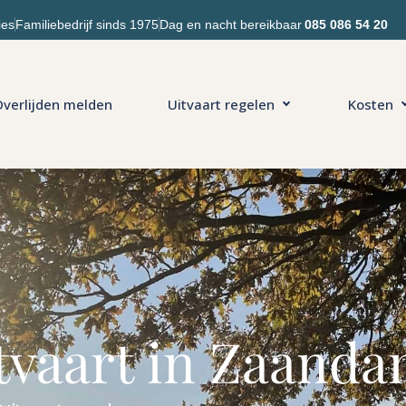
ies
Familiebedrijf sinds 1975
Dag en nacht bereikbaar
085 086 54 20
verlijden melden
Uitvaart regelen
Kosten
itvaart in Zaand