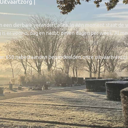
 Uitvaartzorg |
 een dierbare verandert alles. In één moment staat de were
s er voor u, dag en nacht, zeven dagen per week. Al mee
dan 650 nabestaanden beoordeelden onze uitvaartverzor