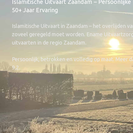
Islamitische Uitvaart Zaandam – Persoonlijke
50+ Jaar Ervaring
Islamitische Uitvaart in Zaandam – het overlijden van
zoveel geregeld moet worden. Ename Uitvaartzorg i
uitvaarten in de regio Zaandam.
Persoonlijk, betrokken en volledig op maat. Meer 
9,2.