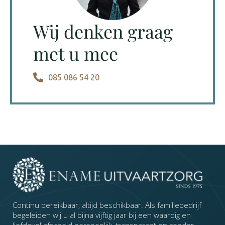
Wij denken graag
met u mee
085 086 54 20
Continu bereikbaar, altijd beschikbaar. Als familiebedrijf
begeleiden wij u al bijna vijftig jaar bij een waardig en