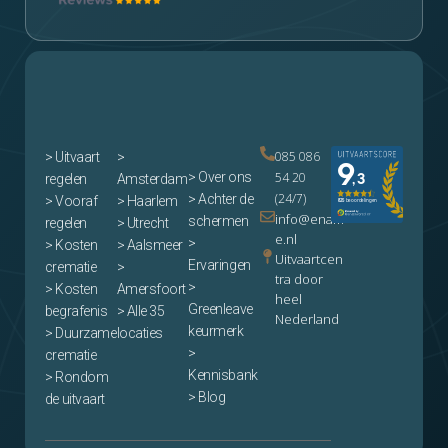
085 086
>
Uitvaart
>
> Over ons
54 20
regelen
Amsterdam
(24/7)
> Achter de
> Vooraf
> Haarlem
info@enam
schermen
regelen
> Utrecht
e.nl
>
> Kosten
> Aalsmeer
Uitvaartcen
Ervaringen
crematie
>
tra door
>
> Kosten
Amersfoort
heel
Greenleave
begrafenis
> Alle 35
Nederland
keurmerk
> Duurzame
locaties
>
crematie
Kennisbank
> Rondom
> Blog
de uitvaart