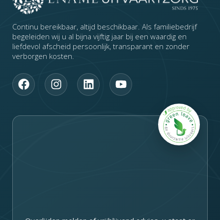
Continu bereikbaar, altijd beschikbaar. Als familiebedrijf
begeleiden wij u al bijna vijftig jaar bij een waardig en
liefdevol afscheid persoonlijk, transparant en zonder
verborgen kosten.
F
I
L
Y
a
n
i
o
c
s
n
u
e
t
k
t
b
a
e
u
o
g
d
b
o
r
i
e
k
a
n
m