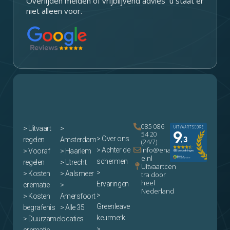
Overlijden melden of vrijblijvend advies u staat er
niet alleen voor.
085 086
>
Uitvaart
>
54 20
> Over ons
regelen
Amsterdam
(24/7)
info@enam
> Achter de
> Vooraf
> Haarlem
e.nl
schermen
regelen
> Utrecht
Uitvaartcen
>
> Kosten
> Aalsmeer
tra door
heel
Ervaringen
crematie
>
Nederland
>
> Kosten
Amersfoort
Greenleave
begrafenis
> Alle 35
keurmerk
> Duurzame
locaties
>