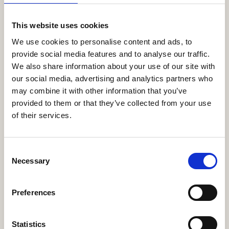
This website uses cookies
Eenvoud en gelijkheid
We use cookies to personalise content and ads, to
provide social media features and to analyse our traffic.
Binnen de islamitische traditie staan eenvoud
We also share information about your use of our site with
en gelijkheid centraal tijdens het afscheid.
our social media, advertising and analytics partners who
may combine it with other information that you’ve
provided to them or that they’ve collected from your use
of their services.
Begrafenis richting Mekka
Consent
De overledene wordt begraven volgens de
Necessary
Selection
religieuze voorschriften van de islam.
Preferences
Statistics