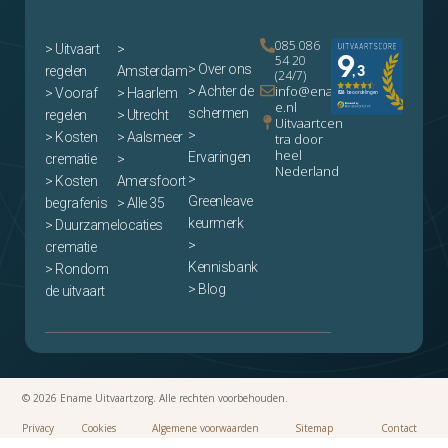
085 086
>
Uitvaart
>
54 20
> Over ons
regelen
Amsterdam
(24/7)
info@enam
> Achter de
> Vooraf
> Haarlem
e.nl
schermen
regelen
> Utrecht
Uitvaartcen
>
> Kosten
> Aalsmeer
tra door
heel
Ervaringen
crematie
>
Nederland
>
> Kosten
Amersfoort
Greenleave
begrafenis
> Alle 35
keurmerk
> Duurzame
locaties
>
crematie
Kennisbank
> Rondom
> Blog
de uitvaart
© 2026 Ename Uitvaartzorg. Alle rechten voorbehouden.
Privacy
Cookies
Algemene voorwaarden
Sitemap
Contact