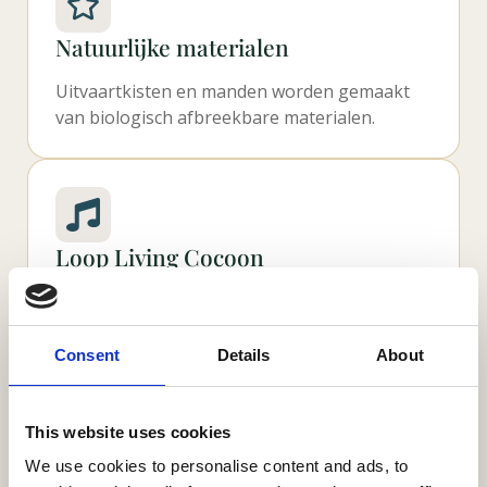
Natuurlijke materialen
Uitvaartkisten en manden worden gemaakt
van biologisch afbreekbare materialen.
Loop Living Cocoon
Een innovatieve levende doodskist die
voedingsstoffen teruggeeft aan de natuur.
Consent
Details
About
This website uses cookies
Natuurlijke markeringen
We use cookies to personalise content and ads, to