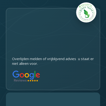
c
s
n
u
e
t
k
t
b
a
e
u
o
g
d
b
o
r
i
e
k
a
n
m
Overlijden melden of vrijblijvend advies u staat er
niet alleen voor.