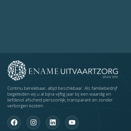
Continu bereikbaar, altijd beschikbaar. Als familiebedrijf
begeleiden wij u al bijna vijftig jaar bij een waardig en
liefdevol afscheid persoonlijk, transparant en zonder
verborgen kosten.
F
I
L
Y
a
n
i
o