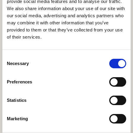
provide social media features and to analyse our traffic.
Geen grafstenen, maar bomen, struiken of
We also share information about your use of our site with
houten markeringen die opgaan in het
our social media, advertising and analytics partners who
landschap.
may combine it with other information that you’ve
provided to them or that they’ve collected from your use
of their services.
Bescherming van natuur
Consent
Necessary
Selection
Natuurbegraafplaatsen dragen actief bij aan
het behoud van natuurgebieden.
Preferences
Statistics
Eeuwigdurende rust
Marketing
Geen verlenging van grafrechten en geen