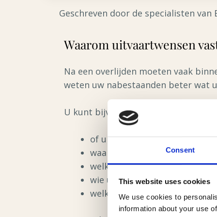
Geschreven door de specialisten van 
Waarom uitvaartwensen vas
Na een overlijden moeten vaak binn
weten uw nabestaanden beter wat u 
U kunt bijvoorbeeld vastleggen:
of u begraven of gecremeerd 
Consent
waar het afscheid plaatsvindt;
welke sfeer en invulling u wen
wie uw contactpersoon of opd
This website uses cookies
welke persoonlijke wensen u h
We use cookies to personalis
information about your use of