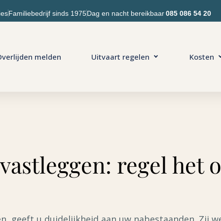
ies
Familiebedrijf sinds 1975
Dag en nacht bereikbaar
085 086 54 20
verlijden melden
Uitvaart regelen
Kosten
vastleggen: regel het 
, geeft u duidelijkheid aan uw nabestaanden. Zij w