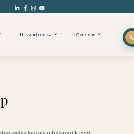
Uitvaartcentra
Over ons
op
eten welke keuzes u belangrijk vindt