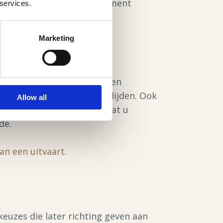
kunt uw wensen op ieder moment
 services.
Marketing
ren hebben of niemand willen
nduidelijkheid na uw overlijden. Ook
Allow all
uw nabestaanden precies wat u
de.
an een uitvaart
.
keuzes die later richting geven aan