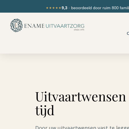
Ga
de
9,3
· beoordeeld door ruim 800 famil
★★★★★
naar
inhoud
de
inhoud
O
Uitvaartwensen 
tijd
Door uw uitvaartwensen vast te leggen