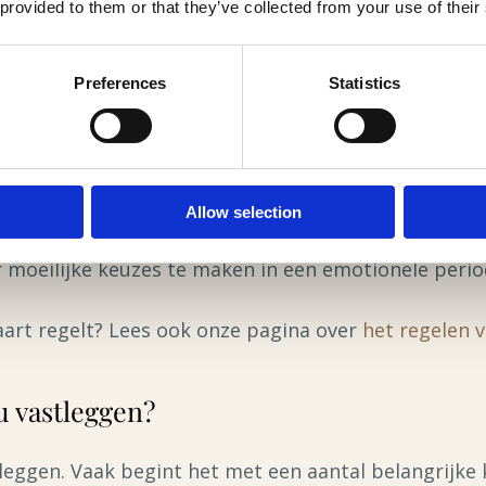
n betekent niet dat alles definitief vaststaat. U 
 provided to them or that they’ve collected from your use of their
ndert.
Preferences
Statistics
 er niet meer bent?
itvaart regelt wanneer zij alleen wonen, geen kinde
rsoon of opdrachtgever aan te wijzen, voorkomt u o
Allow selection
 verstandig om uw wensen vast te leggen. Zo weten 
r moeilijke keuzes te maken in een emotionele perio
aart regelt? Lees ook onze pagina over
het regelen v
u vastleggen?
e leggen. Vaak begint het met een aantal belangrijke 