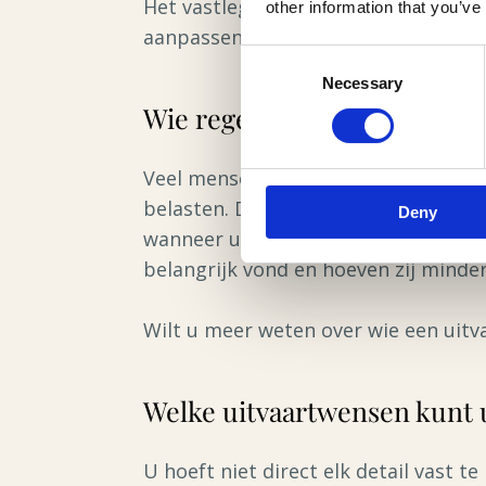
Het vastleggen van uw uitvaartwense
other information that you’ve
aanpassen wanneer uw situatie vera
Consent
Necessary
Selection
Wie regelt uw uitvaart als u
Veel mensen vragen zich af wie de u
belasten. Door vooraf een contactpe
Deny
wanneer u wel familie heeft, is het
belangrijk vond en hoeven zij minde
Wilt u meer weten over wie een uitv
Welke uitvaartwensen kunt 
U hoeft niet direct elk detail vast t