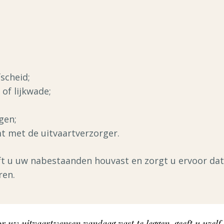
scheid;
 of lijkwade;
gen;
 met de uitvaartverzorger.
t u uw nabestaanden houvast en zorgt u ervoor dat 
ren.
r uw uitvaartwensen vandaag vast te leggen, geeft u uzelf