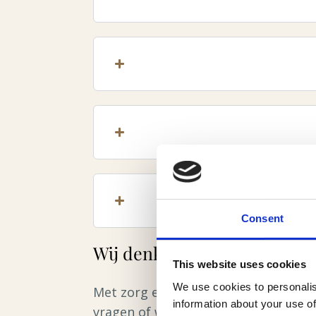
Consent
Wij denken graag met u me
This website uses cookies
We use cookies to personalis
Met zorg en aandacht begeleiden wij
information about your use of
vragen of wilt u advies? Neem gerus