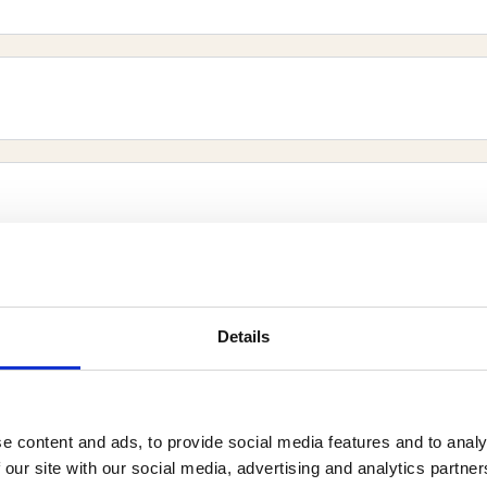
Details
e
e content and ads, to provide social media features and to analy
 u in elke stap van het proces. U hoeft zich nergen
 our site with our social media, advertising and analytics partn
t contact met ons op via
085 086 54 20
. Wij helpen u