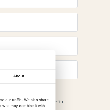
About
se our traffic. We also share
s zorgen over te maken. Heeft u
ers who may combine it with
 graag.