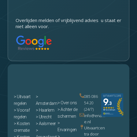
Overlijden melden of vrijblijvend advies u staat er
niet alleen voor.
085 086
>
Uitvaart
>
> Over ons
54 20
regelen
Amsterdam
(24/7)
> Achter de
> Vooraf
> Haarlem
info@enam
schermen
regelen
> Utrecht
e.nl
>
> Kosten
> Aalsmeer
Uitvaartcen
Ervaringen
crematie
>
tra door
>
> Kosten
Amersfoort