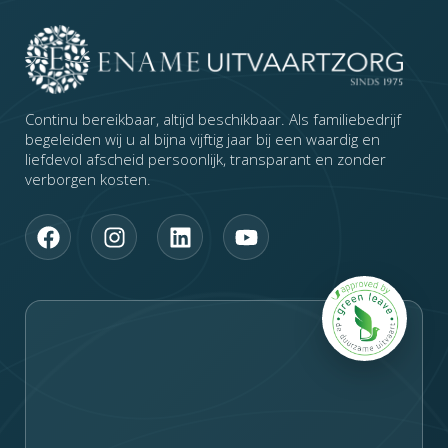
Continu bereikbaar, altijd beschikbaar. Als familiebedrijf
begeleiden wij u al bijna vijftig jaar bij een waardig en
liefdevol afscheid persoonlijk, transparant en zonder
verborgen kosten.
F
I
L
Y
a
n
i
o
c
s
n
u
e
t
k
t
b
a
e
u
o
g
d
b
o
r
i
e
k
a
n
m