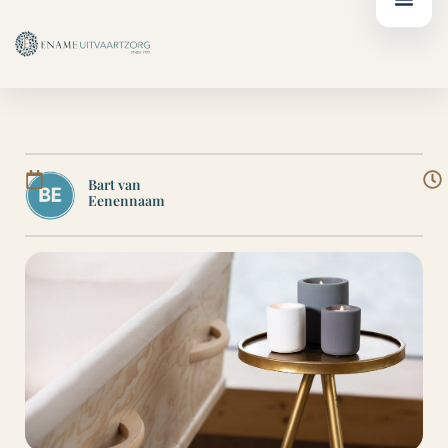
Ga
de
naar
inhoud
de
inhoud
Bart van
Eenennaam