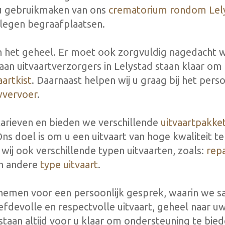
 u gebruikmaken van ons
crematorium rondom Lel
elegen begraafplaatsen.
van het geheel. Er moet ook zorgvuldig nagedacht
n uitvaartverzorgers in Lelystad staan klaar om u
aartkist
. Daarnaast helpen wij u graag bij het pers
wvervoer
.
tarieven en bieden we verschillende
uitvaartpakke
ns doel is om u een uitvaart van hoge kwaliteit t
 wij ook verschillende typen uitvaarten, zoals:
repa
n andere
type uitvaart
.
e nemen voor een persoonlijk gesprek, waarin we 
fdevolle en respectvolle uitvaart, geheel naar 
staan altijd voor u klaar om ondersteuning te bied