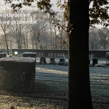
orgen van een
bij het doorstaan
elijkheden en
n we gezamenlijk