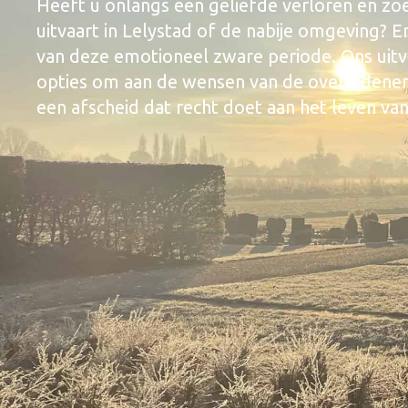
Heeft u onlangs een geliefde verloren en zo
uitvaart in Lelystad of de nabije omgeving? 
van deze emotioneel zware periode. Ons uitv
opties om aan de wensen van de overledenen
een afscheid dat recht doet aan het leven va