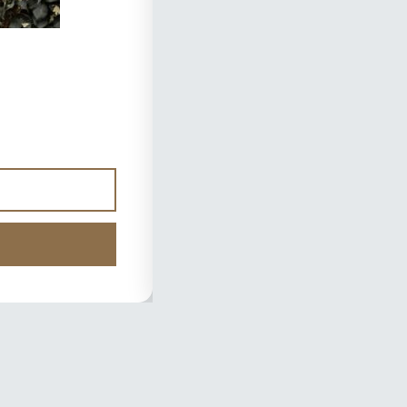
Uitvaartcentrum De Ronde Ven
Ringdijk 4, 3648 EB Wilnis