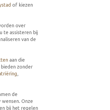
ystad
of kiezen
 worden over
 te assisteren bij
onaliseren van de
tten
aan die
e bieden zonder
triëring
,
samen de
uw wensen. Onze
en bij het regelen