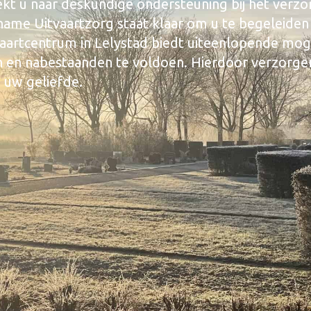
ekt u naar deskundige ondersteuning bij het verz
Ename Uitvaartzorg staat klaar om u te begeleiden 
aartcentrum in Lelystad biedt uiteenlopende mog
 en nabestaanden te voldoen. Hierdoor verzorge
n uw geliefde.