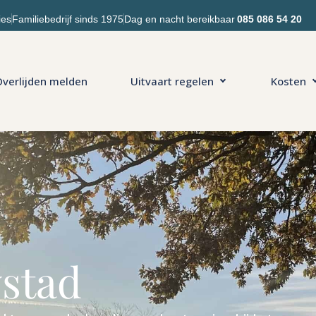
ies
Familiebedrijf sinds 1975
Dag en nacht bereikbaar
085 086 54 20
verlijden melden
Uitvaart regelen
Kosten
ystad