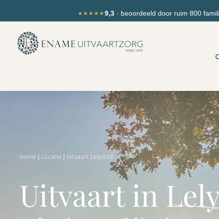
Ga
de
9,3
· beoordeeld door ruim 800 famil
★★★★★
naar
inhoud
de
inhoud
O
|
|
Home
Locatie
Uitvaart Lelystad
Uitvaart in Lel