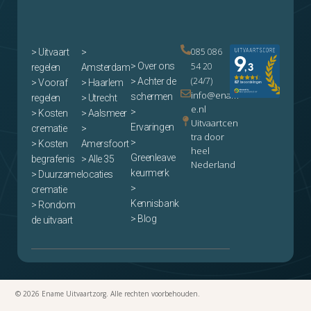
085 086
>
Uitvaart
>
> Over ons
54 20
regelen
Amsterdam
(24/7)
> Achter de
> Vooraf
> Haarlem
info@enam
schermen
regelen
> Utrecht
e.nl
>
> Kosten
> Aalsmeer
Uitvaartcen
Ervaringen
crematie
>
tra door
>
> Kosten
Amersfoort
heel
Greenleave
begrafenis
> Alle 35
Nederland
keurmerk
> Duurzame
locaties
>
crematie
Kennisbank
> Rondom
> Blog
de uitvaart
© 2026 Ename Uitvaartzorg. Alle rechten voorbehouden.