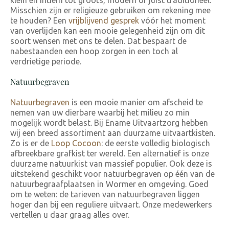
klein en intiem tot groots, modern of juist traditioneel.
Misschien zijn er religieuze gebruiken om rekening mee
te houden? Een
vrijblijvend gesprek
vóór het moment
van overlijden kan een mooie gelegenheid zijn om dit
soort wensen met ons te delen. Dat bespaart de
nabestaanden een hoop zorgen in een toch al
verdrietige periode.
Natuurbegraven
Natuurbegraven
is een mooie manier om afscheid te
nemen van uw dierbare waarbij het milieu zo min
mogelijk wordt belast. Bij Ename Uitvaartzorg hebben
wij een breed assortiment aan duurzame uitvaartkisten.
Zo is er de
Loop Cocoon
: de eerste volledig biologisch
afbreekbare grafkist ter wereld. Een alternatief is onze
duurzame natuurkist van massief populier. Ook deze is
uitstekend geschikt voor natuurbegraven op één van de
natuurbegraafplaatsen in Wormer en omgeving. Goed
om te weten: de tarieven van natuurbegraven liggen
hoger dan bij een reguliere uitvaart. Onze medewerkers
vertellen u daar graag alles over.