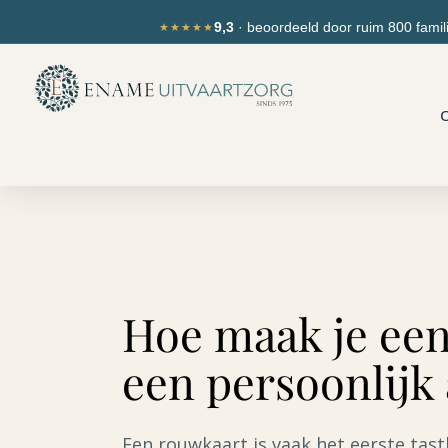
Ga
de
9,3
· beoordeeld door ruim 800 famil
★★★★★
naar
inhoud
de
inhoud
O
Hoe maak je een
een persoonlijk
Een rouwkaart is vaak het eerste tastb