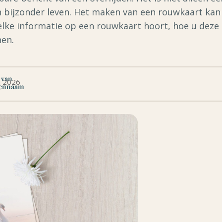
n bijzonder leven. Het maken van een rouwkaart ka
 welke informatie op een rouwkaart hoort, hoe u dez
nen.
 van
i 2026
ennaam