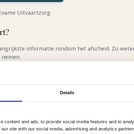
Ename Uitvaartzorg.
rt?
ngrijkste informatie rondom het afscheid. Zo weten
n nemen.
Details
atum;
e uitvaart;
e;
e content and ads, to provide social media features and to analy
ie, zoals een donatie of bloemen.
 our site with our social media, advertising and analytics partn