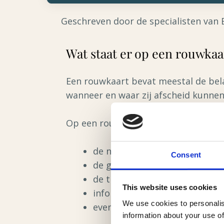
Geschreven door de specialisten van 
Wat staat er op een rouwkaa
Een rouwkaart bevat meestal de bela
wanneer en waar zij afscheid kunne
Op een rouwkaart staan vaak:
de naam van de overledene;
Consent
de geboorte- en overlijdensd
de tijd, datum en locatie van d
This website uses cookies
informatie over de condoleanc
We use cookies to personalis
eventuele wensen van de famil
information about your use of