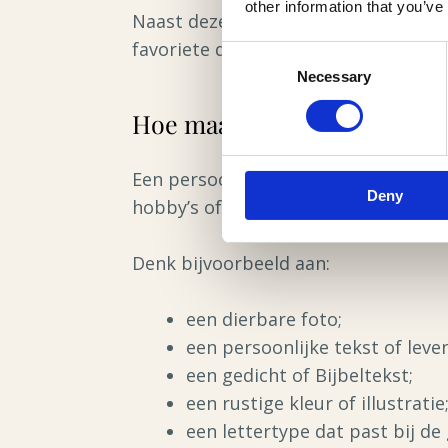
other information that you’ve
Naast deze praktische informatie kie
favoriete quote of een symbool dat p
Consent
Necessary
Selection
Hoe maakt u een rouwkaart 
Een persoonlijke rouwkaart vertelt i
Deny
hobby’s of de levensstijl van de over
Denk bijvoorbeeld aan:
een dierbare foto;
een persoonlijke tekst of lev
een gedicht of Bijbeltekst;
een rustige kleur of illustratie
een lettertype dat past bij de