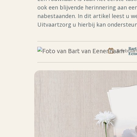
ook een blijvende herinnering aan ee
nabestaanden. In dit artikel leest u
Uitvaartzorg u hierbij kan ondersteu
Bart
8 februar
Een