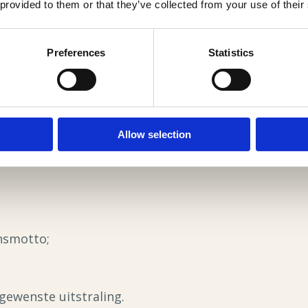
 provided to them or that they’ve collected from your use of their
zen veel families voor een persoonlijke toevoeging, 
ast bij het leven van de overledene.
Preferences
Statistics
persoonlijk?
ets over wie iemand was. De uitstraling van de kaart 
Allow selection
ledene.
ensmotto;
;
 gewenste uitstraling.