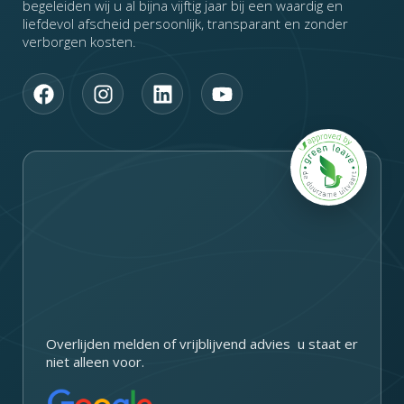
begeleiden wij u al bijna vijftig jaar bij een waardig en
liefdevol afscheid persoonlijk, transparant en zonder
verborgen kosten.
F
I
L
Y
a
n
i
o
c
s
n
u
e
t
k
t
b
a
e
u
o
g
d
b
o
r
i
e
k
a
n
m
Overlijden melden of vrijblijvend advies u staat er
niet alleen voor.