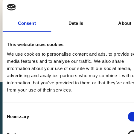
helpen u graag.
Bart van Eenennaam
Consent
Details
About
Ename Uitvaartzorg —
betrokken bij een
waardig en persoonlijk
This website uses cookies
afscheid.
We use cookies to personalise content and ads, to provide s
media features and to analyse our traffic. We also share
information about your use of our site with our social media,
advertising and analytics partners who may combine it with o
information that you’ve provided to them or that they’ve colle
from your use of their services.
Heeft u vragen of wilt u
Consent
Necessary
Selection
advies?