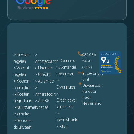
085 086
>
Uitvaart
>
> Over ons
54 20
regelen
Amsterdam
(24/7)
> Achter de
> Vooraf
> Haarlem
info@enam
schermen
regelen
> Utrecht
e.nl
>
> Kosten
> Aalsmeer
Uitvaartcen
Ervaringen
crematie
>
tra door
>
> Kosten
Amersfoort
heel
Greenleave
begrafenis
> Alle 35
Nederland
keurmerk
> Duurzame
locaties
>
crematie
Kennisbank
> Rondom
> Blog
de uitvaart