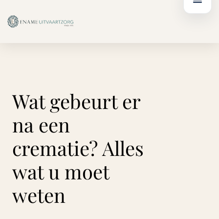
Ga
de
naar
inhoud
de
inhoud
Wat gebeurt er
na een
crematie? Alles
wat u moet
weten